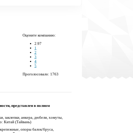
Оцените компанию:
2.97
1
2
3
4
5
Проголосовало: 1763
ности, представлен в полном
и, заклепки, анкера, дюбели, хомуты,
во: Китай (Тайвань)
крепежные, опоры балок/бруса,