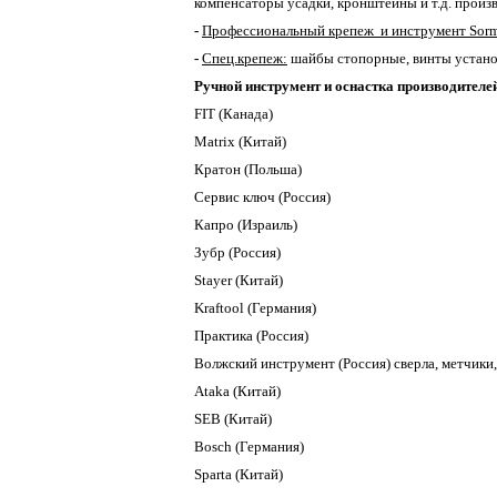
компенсаторы усадки, кронштейны и т.д. произ
-
Профессиональный крепеж и инструмент
Sor
-
Спец.крепеж:
шайбы стопорные, винты устано
Ручной инструмент и оснастка производителе
FIT (Канада)
Matrix (Китай)
Кратон (Польша)
Сервис ключ (Россия)
Капро (Израиль)
Зубр (Россия)
Stayer (Китай)
Kraftool (Германия)
Практика (Россия)
Волжский инструмент (Россия) сверла, метчики,
Ataka (Китай)
SEB (Китай)
Bosch (Германия)
Sparta (Китай)