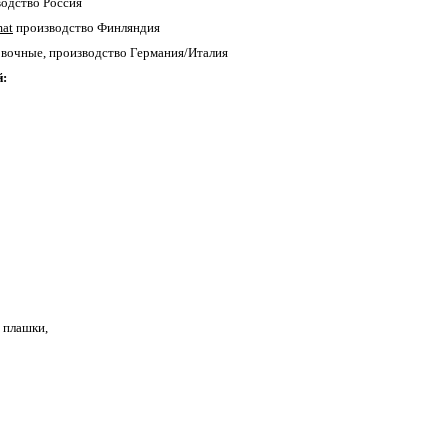
водство Россия
mat
производство Финляндия
вочные, производство Германия/Италия
й:
 плашки,