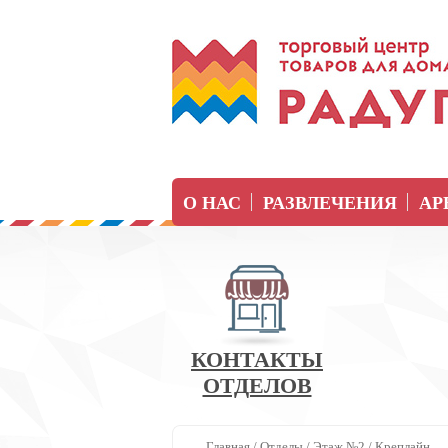
О НАС
РАЗВЛЕЧЕНИЯ
АР
КОНТАКТЫ
ОТДЕЛОВ
Главная
/
Отделы
/
Этаж №2
/
Креплайн