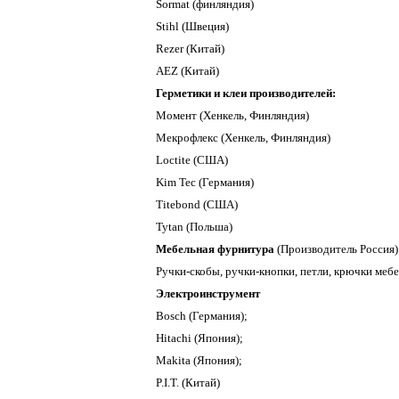
Sormat (финляндия)
Stihl (Швеция)
Rezer (Китай)
AEZ (Китай)
Герметики и клеи производителей:
Момент (Хенкель, Финляндия)
Мекрофлекс (Хенкель, Финляндия)
Loctite (США)
Kim Tec (Германия)
Titebond (США)
Tytan (Польша)
Мебельная фурнитура
(Производитель Россия)
Ручки-скобы, ручки-кнопки, петли, крючки мебе
Электроинструмент
Bosch (Германия);
Hitachi (Япония);
Makita (Япония);
P.I.T. (Китай)