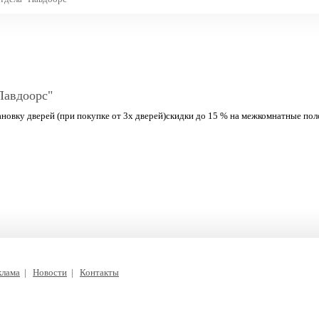
Павдоорс"
ановку дверей (при покупке от 3х дверей)скидки до 15 % на межкомнатные пол
клама
|
Новости
|
Контакты