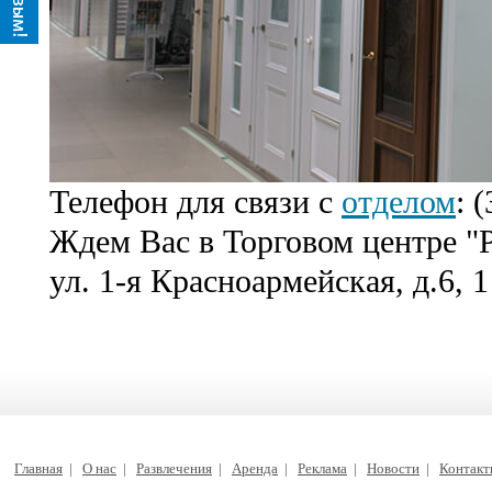
Телефон для связи с
отделом
: 
Ждем Вас в Торговом центре "Р
ул. 1-я Красноармейская, д.6, 1
Главная
|
О нас
|
Развлечения
|
Аренда
|
Реклама
|
Новости
|
Контак