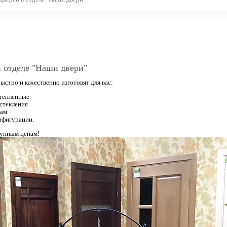
в отделе "Наши двери"
быстро и качественно изготовят для вас:
теплённые
стекления
зам
нфигурации.
тупным ценам!