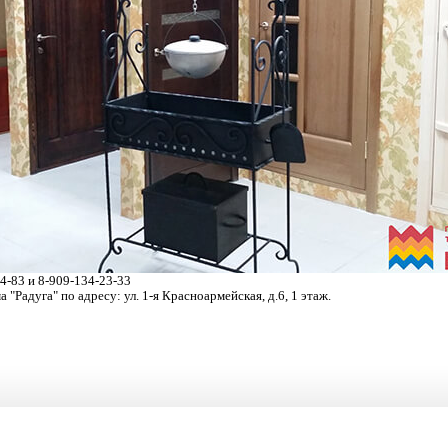
64-83 и 8-909-134-23-33
"Радуга" по адресу: ул. 1-я Красноармейская, д.6, 1 этаж.