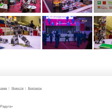
клама
|
Новости
|
Контакты
«Радуга»