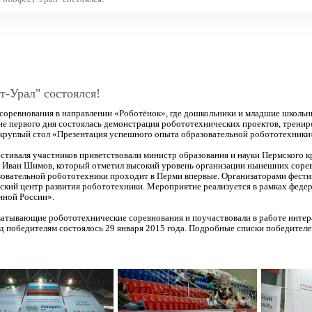
-Урал" состоялся!
соревнования в направлении «Роботёнок», где дошкольники и младшие школьни
е первого дня состоялась демонстрация робототехнических проектов, тренир
 круглый стол «Презентация успешного опыта образовательной робототехники
тиваля участников приветствовали министр образования и науки Пермского кр
Иван Шимов, который отметил высокий уровень организации нынешних соревно
азовательной робототехники проходит в Перми впервые. Организаторами фест
мский центр развития робототехники. Мероприятие реализуется в рамках фед
нной России».
ватывающие робототехнические соревнования и поучаствовали в работе интер
д победителям состоялось 29 января 2015 года. Подробные списки победителе