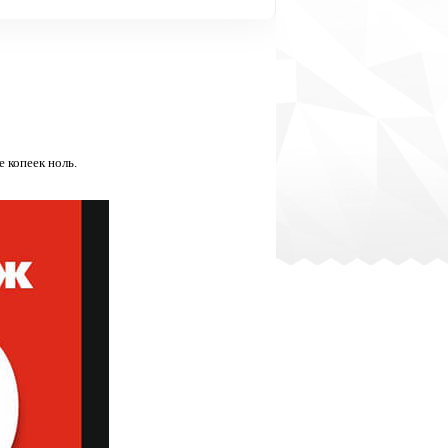
 копеек ноль.