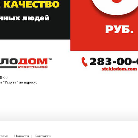
00-00
 "Радуга" по адресу:
клама
|
Новости
|
Контакты