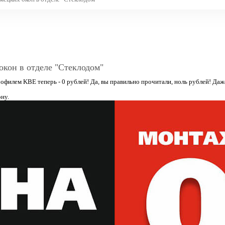
кон в отделе "Стеклодом"
филем KBE теперь - 0 рублей! Да, вы правильно прочитали, ноль рублей! Даже
ну.