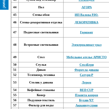
44
Пол
АГОРА
45
Стены обои
ИП Валова Р.Ю.
46
Стены-декоративная отделка
ДЕКОРАТИВКА
47
Подвесные светильники
Горизонт
48
Встроеные светильники
Электроклимат урал
49
Стол
Мебельное ателье АРИСТО
50
Стулья
СтолБери
51
Диван
Формула дивана
52
Телевизор, техника
Сатурн-Р
53
Столик у дивана
Лером
54
Кофейные стаканы
RED CUP
55
Ковер
Планета ковров
56
Подушки-текстиль
Кухни-ЧУ
57
Фильтр для воды
Акваиндустрия