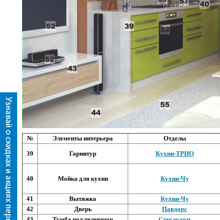
№
Элементы интерьера
Отделы
39
Гарнитур
Кухни-ТРИО
40
Мойка для кухни
Кухни-Чу
41
Вытяжка
Кухни-Ч
у
42
Дверь
Павдорс
43
Тумба под телевизор
Стеклодом