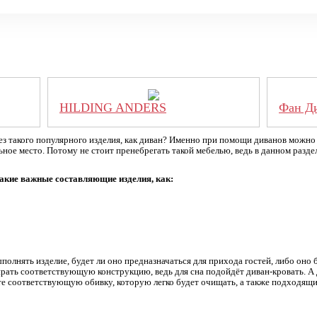
HILDING ANDERS
Фан Д
з такого популярного изделия, как диван? Именно при помощи диванов можно
ьное место. Потому не стоит пренебрегать такой мебелью, ведь в данном разд
акие важные составляющие изделия, как:
олнять изделие, будет ли оно предназначаться для прихода гостей, либо оно 
ирать соответствующую конструкцию, ведь для сна подойдёт диван-кровать. А 
те соответствующую обивку, которую легко будет очищать, а также подходящи