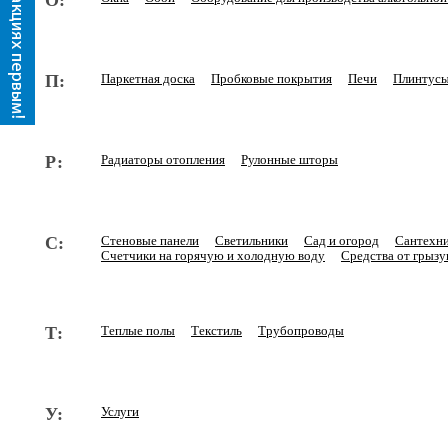
О:
П:
Паркетная доска
Пробковые покрытия
Печи
Плинтус
Р:
Радиаторы отопления
Рулонные шторы
С:
Стеновые панели
Светильники
Сад и огород
Сантехн
Счетчики на горячую и холодную воду
Средства от грызу
Т:
Теплые полы
Текстиль
Трубопроводы
У:
Услуги