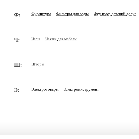
Ф:
Фурнитура
Фильтры для воды
Фуд-корт, детский досуг
Ч:
Часы
Чехлы для мебели
Ш:
Шторы
Э:
Электротовары
Электроинструмент