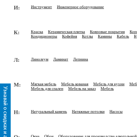
И:
Инструмент
Инженерное оборудование
К:
Краска
Керамическая плитка
Ковровые покрытия
Кор
Кондиционеры
Кофейня
Котлы
Камины
Кабель
К
Л:
Линолеум
Ламинат
Лепнина
М:
Мягкая мебель
Мебель кованая
Мебель для кухни
Мебе
Мебель для спален
Мебель на заказ
Мебель
Н:
Натуральный камень
Натяжные потолки
Насосы
Окна
Обои
Оборудование для производства алкогольно