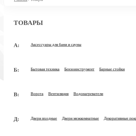
ТОВАРЫ
А:
Аксессуары для бани и сауны
Б:
Бытовая техника
Бензоинструмент
Барные стойки
В:
Ворота
Вентиляция
Водонагреватели
Д:
Двери входные
Двери межкомнатные
Декоративные пок