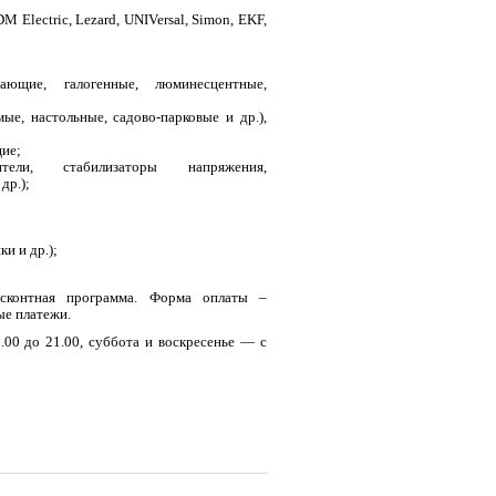
Electric, Lezard, UNIVersal, Simon, EKF,
гающие, галогенные, люминесцентные,
ые, настольные, садово-парковые и др.),
щие;
ители, стабилизаторы напряжения,
др.);
ки и др.);
исконтная программа. Форма оплаты –
ые платежи.
00 до 21.00, суббота и воскресенье — с