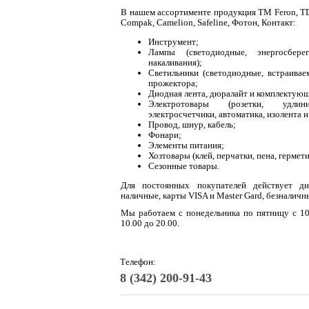
В нашем ассортименте продукция ТМ Feron, TDM 
Compak, Camelion, Safeline, Фотон, Контакт:
Инструмент;
Лампы (светодиодные, энергосбере
накаливания);
Светильники (светодиодные, встраиваем
прожектора;
Диодная лента, дюралайт и комплектую
Электротовары (розетки, удлин
электросчетчики, автоматика, изолента и 
Провод, шнур, кабель;
Фонари;
Элементы питания;
Хозтовары (клей, перчатки, пена, гермети
Сезонные товары.
Для постоянных покупателей действует д
наличные, карты VISA и Master Gard, безналичн
Мы работаем с понедельника по пятницу с 10.
10.00 до 20.00.
Телефон:
8 (342) 200-91-43