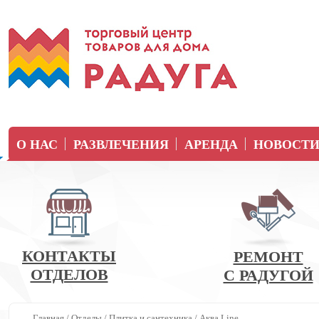
О НАС
РАЗВЛЕЧЕНИЯ
АРЕНДА
НОВОСТ
КОНТАКТЫ
РЕМОНТ
ОТДЕЛОВ
С РАДУГОЙ
Главная
/
Отделы
/
Плитка и сантехника
/
Аква Line