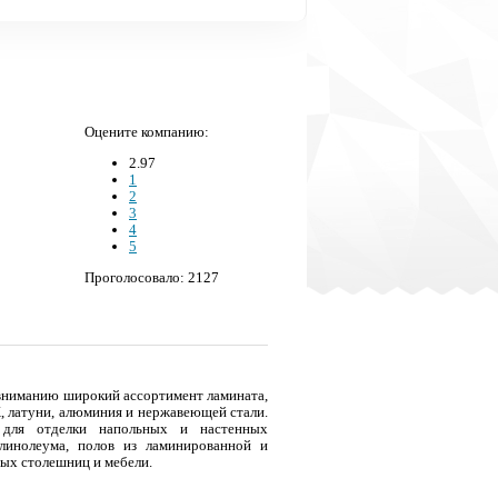
Оцените компанию:
2.97
1
2
3
4
5
Проголосовало: 2127
вниманию широкий ассортимент ламината,
Х, латуни, алюминия и нержавеющей стали.
 для отделки напольных и настенных
 линолеума, полов из ламинированной и
ных столешниц и мебели.