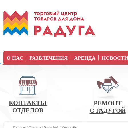
О НАС
РАЗВЛЕЧЕНИЯ
АРЕНДА
НОВОСТ
КОНТАКТЫ
РЕМОНТ
ОТДЕЛОВ
С РАДУГОЙ
Главная
/
Отделы
/
Этаж №2
/
Креплайн